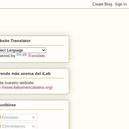
site Translator
wered by
Translate
ende más acerca del iLab
ita nuestro website:
p://www.ilabamericalatina.org/
cribirse
Entradas
Comentarios