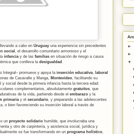
Arc
llevando a cabo en
Uruguay
una experiencia sin precedentes
►
ón social
, el desarrollo comunitario armonioso y el
►
 la
infancia
y de las
familias
en situación de riesgo a causa
▼
émica que conlleva la
desigualdad
.
o Integral– promueve y apoya la
inserción educativa
,
laboral
zonas de Casavalle y Manga,
Montevideo
, facilitando su
 y social desde la primera infancia hasta la tercera edad.
escolares complementarios, absolutamente
gratuitos
, que
durativas de la vida, partiendo desde el
embarazo
y la
n primaria
y el
secundario
, y preparando a las adolescentes
ia, o bien favoreciendo su inserción laboral a través de
mo un
proyecto solidario
humilde, que involucraba una
enta y otro de carpintería, y asistencia social, jurídica y
dualmente se fue transformando en un
programa holístico
,