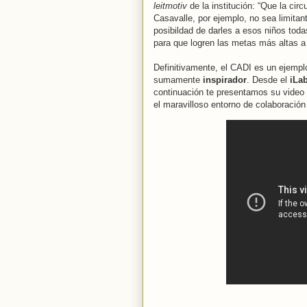
leitmotiv
de la institución: “Que la ci
Casavalle, por ejemplo, no sea limitan
posibildad de darles a esos niños tod
para que logren las metas más altas a 
Definitivamente, el CADI es un ejemp
sumamente
inspirador
. Desde el
iLa
continuación te presentamos su video i
el maravilloso entorno de colaboración 