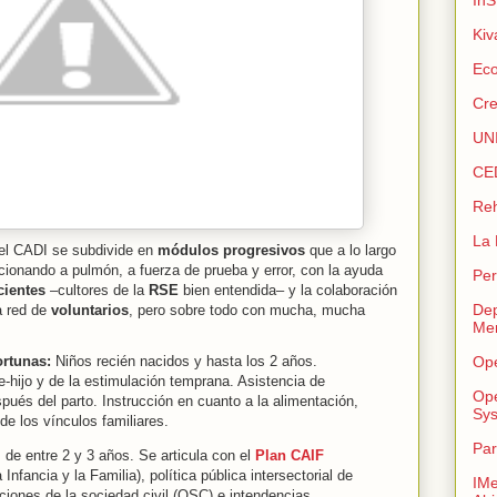
Kiv
Eco
Cr
UN
CE
Reh
La 
 el CADI se subdivide en
módulos progresivos
que a lo largo
cionando a pulmón, a fuerza de prueba y error, con la ayuda
Per
cientes
–cultores de la
RSE
bien entendida– y la colaboración
Dep
a red de
voluntarios
, pero sobre todo con mucha, mucha
Men
rtunas:
Niños recién nacidos y hasta los 2 años.
Ope
e-hijo y de la estimulación temprana. Asistencia de
Op
ués del parto. Instrucción en cuanto a la alimentación,
Sy
de los vínculos familiares.
Par
de entre 2 y 3 años. Se articula con el
Plan CAIF
 Infancia y la Familia), política pública intersectorial de
IMe
aciones de la sociedad civil (OSC) e intendencias