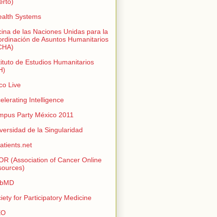
erto)
alth Systems
cina de las Naciones Unidas para la
rdinación de Asuntos Humanitarios
CHA)
tituto de Estudios Humanitarios
H)
co Live
elerating Intelligence
pus Party México 2011
versidad de la Singularidad
atients.net
R (Association of Cancer Online
ources)
bMD
iety for Participatory Medicine
EO