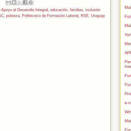
Mal
 Apoyo al Desarrollo Integral
,
educación
,
familias
,
inclusión
SC
,
pobreza
,
Politécnico de Formación Laboral
,
RSE
,
Uruguay
Fun
Mal
Yon
Méd
AP
Par
Int
Fun
Fun
Pro
e-n
Wi
Ma
Esc