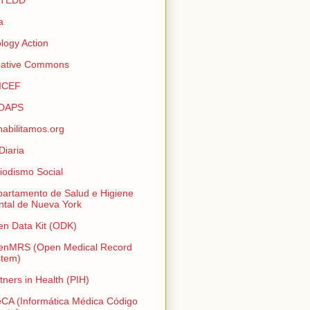
a
logy Action
eative Commons
ICEF
DAPS
abilitamos.org
Diaria
iodismo Social
artamento de Salud e Higiene
tal de Nueva York
n Data Kit (ODK)
enMRS (Open Medical Record
stem)
tners in Health (PIH)
CA (Informática Médica Código