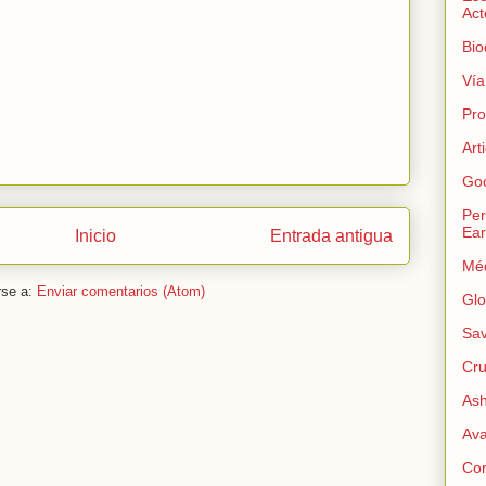
Act
Bio
Ví
Pro
Art
Goo
Per
Ear
Inicio
Entrada antigua
Méd
rse a:
Enviar comentarios (Atom)
Glo
Sav
Cru
As
Av
Con