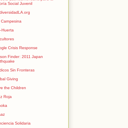
oría Social Juvenil
diversidadLA.org
a Campesina
-Huerta
icultores
gle Crisis Response
son Finder: 2011 Japan
thquake
icos Sin Fronteras
bal Giving
e the Children
z Roja
hoka
aaz
ciencia Solidaria