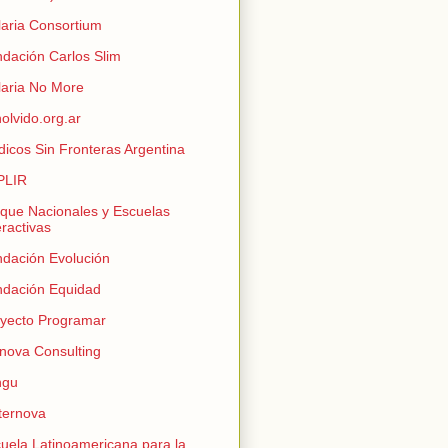
aria Consortium
dación Carlos Slim
aria No More
olvido.org.ar
icos Sin Fronteras Argentina
PLIR
que Nacionales y Escuelas
eractivas
dación Evolución
dación Equidad
yecto Programar
nova Consulting
ngu
ternova
uela Latinoamericana para la