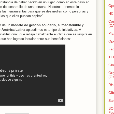
rcunstancia de haber nacido en un lugar, como en este caso en
Op
te del desarrollo de una persona. Nosotros tenemos la
as las herramientas para que se desarrollen como personas y
HCD
las que ellos puedan aspirar”.
Cen
lo de un
modelo de gestión solidario
,
autosostenible
y
(CA
b América Latina
aplaudimos este tipo de iniciativas. A
Pla
nstitucional, que refleja cabalmente el clima que se respira en
que han logrado instalar entre sus beneficiarios:
Ope
Fac
TE
Glo
Org
(O
RHo
Gib
Sam
BOS
Fou