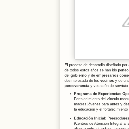
El proceso de desarrollo diseñado por
de todos estos años se han ido perfec
del
gobierno
y de
empresarios cons
desinteresada de los
vecinos
y de un
perseverancia
y vocación de servicio:
Programa de Experiencias Opo
Fortalecimiento del vínculo madr
madres jóvenes para antes y desp
la educación y el fortalecimiento 
Educación Inicial:
Preescolares 
(Centros de Atención Integral a la
alianza entre el Estado, organiz