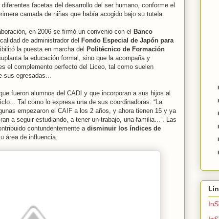
diferentes facetas del desarrollo del ser humano, conforme el
rimera camada de niñas que había acogido bajo su tutela.
laboración, en 2006 se firmó un convenio con el
Banco
 calidad de administrador del
Fondo Especial de Japón para
ibilitó la puesta en marcha del
Politécnico de Formación
 suplanta la educación formal, sino que la acompaña y
 es el complemento perfecto del Liceo, tal como suelen
 sus egresadas...
ue fueron alumnos del CADI y que incorporan a sus hijos al
iclo... Tal como lo expresa una de sus coordinadoras: “La
lgunas empezaron el CAIF a los 2 años, y ahora tienen 15 y ya
ran a seguir estudiando, a tener un trabajo, una familia...”. Las
contribuido contundentemente a
disminuir los índices de
u área de influencia.
Li
InS
In