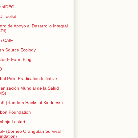
enIDEO
 Toolkit
tro de Apoyo al Desarrollo Integral
DI)
n CAIF
n Source Ecology
tor E Farm Blog
D
bal Polio Eradication Initiative
anización Mundial de la Salud
MS)
K (Random Hacks of Kindness)
bon Foundation
boja Lestari
F (Borneo Orangutan Survival
ndation)