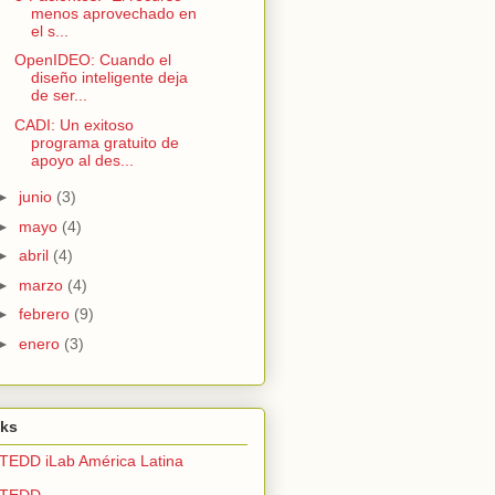
menos aprovechado en
el s...
OpenIDEO: Cuando el
diseño inteligente deja
de ser...
CADI: Un exitoso
programa gratuito de
apoyo al des...
►
junio
(3)
►
mayo
(4)
►
abril
(4)
►
marzo
(4)
►
febrero
(9)
►
enero
(3)
nks
TEDD iLab América Latina
STEDD