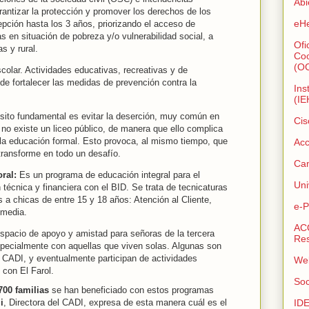
Abi
rantizar la protección y promover los derechos de los
eHe
pción hasta los 3 años, priorizando el acceso de
s en situación de pobreza y/o vulnerabilidad social, a
Ofi
s y rural.
Coo
(O
lar. Actividades educativas, recreativas y de
o de fortalecer las medidas de prevención contra la
Ins
(IE
ito fundamental es evitar la deserción, muy común en
Cis
 no existe un liceo público, de manera que ello complica
 la educación formal. Esto provoca, al mismo tiempo, que
Acc
 transforme en todo un desafío.
Cam
ral:
Es un programa de educación integral para el
Uni
técnica y financiera con el BID. Se trata de tecnicaturas
s a chicas de entre 15 y 18 años: Atención al Cliente,
e-P
imedia.
ACO
pacio de apoyo y amistad para señoras de la tercera
Res
especialmente con aquellas que viven solas. Algunas son
 CADI, y eventualmente participan de actividades
We
 con El Farol.
Soc
700 familias
se han beneficiado con estos programas
i
, Directora del CADI, expresa de esta manera cuál es el
ID