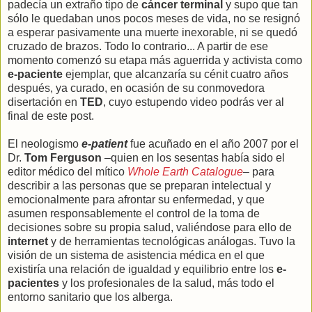
padecía un extraño tipo de
cáncer terminal
y supo que tan
sólo le quedaban unos pocos meses de vida, no se resignó
a esperar pasivamente una muerte inexorable, ni se quedó
cruzado de brazos. Todo lo contrario... A partir de ese
momento comenzó su etapa más aguerrida y activista como
e-paciente
ejemplar, que alcanzaría su cénit cuatro años
después, ya curado, en ocasión de su conmovedora
disertación en
TED
, cuyo estupendo video podrás ver al
final de este post.
El neologismo
e-patient
fue acuñado en el año 2007 por el
Dr.
Tom Ferguson
–quien en los sesentas había sido el
editor médico del mítico
Whole Earth Catalogue
– para
describir a las personas que se preparan intelectual y
emocionalmente para afrontar su enfermedad, y que
asumen responsablemente el control de la toma de
decisiones sobre su propia salud, valiéndose para ello de
internet
y de herramientas tecnológicas análogas. Tuvo la
visión de un sistema de asistencia médica en el que
existiría una relación de igualdad y equilibrio entre los
e-
pacientes
y los profesionales de la salud, más todo el
entorno sanitario que los alberga.