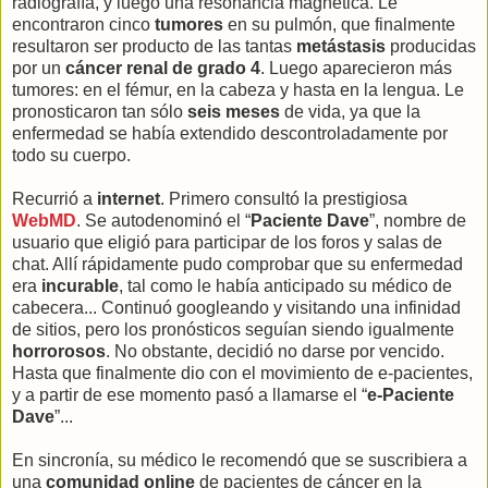
radiografía, y luego una resonancia magnética. Le
encontraron cinco
tumores
en su pulmón, que finalmente
resultaron ser producto de las tantas
metástasis
producidas
por un
cáncer renal de grado 4
. Luego aparecieron más
tumores: en el fémur, en la cabeza y hasta en la lengua. Le
pronosticaron tan sólo
seis meses
de vida, ya que la
enfermedad se había extendido descontroladamente por
todo su cuerpo.
Recurrió a
internet
. Primero consultó la prestigiosa
WebMD
. Se autodenominó el “
Paciente Dave
”, nombre de
usuario que eligió para participar de los foros y salas de
chat. Allí rápidamente pudo comprobar que su enfermedad
era
incurable
, tal como le había anticipado su médico de
cabecera... Continuó googleando y visitando una infinidad
de sitios, pero los pronósticos seguían siendo igualmente
horrorosos
. No obstante, decidió no darse por vencido.
Hasta que finalmente dio con el movimiento de e-pacientes,
y a partir de ese momento pasó a llamarse el “
e-Paciente
Dave
”...
En sincronía, su médico le recomendó que se suscribiera a
una
comunidad online
de pacientes de cáncer en la