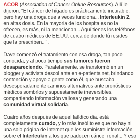
ACOR
(
Association of Cancer Online Resources
). Allí le
dijeron: "El cáncer de hígado es prácticamente incurable,
pero hay una droga que a veces funciona...
Interleukin 2
,
en altas dosis. En la mayoría de los hospitales no la
ofrecen, es más, ni la mencionan... Aquí tienes los teléfonos
de cuatro médicos de EE.UU. cerca de donde tú resides
que la prescriben...".
Dave comenzó el tratamiento con esa droga, tan poco
conocida, y al poco tiempo
sus tumores fueron
desapareciendo
. Paralelamente, se transformó en un
blogger y activista descollante en e-patients.net, brindando
contención y apoyo a gente como él, que buscaba
desesperadamente caminos alternativos ante pronósticos
médicos sombríos y supuestamente irreversibles,
compartiendo información valiosa y generando una
comunidad virtual solidaria
.
Cuatro años después de aquel fatídico día, está
completamente
curado
, y lo más insólito es que no hay ni
una sola página de internet que les suministre información
sobre el
Interleukin
a los que padecen cáncer renal... Y eso